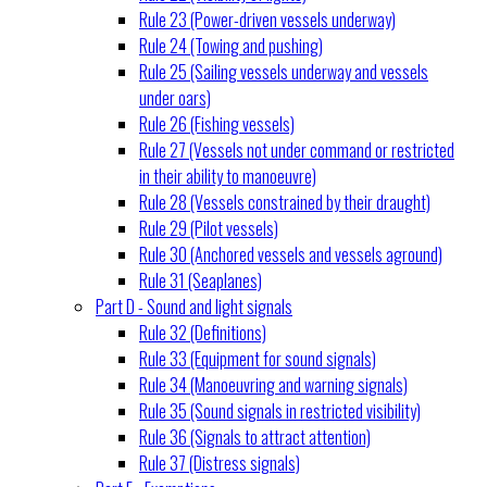
Rule 23 (Power-driven vessels underway)
Rule 24 (Towing and pushing)
Rule 25 (Sailing vessels underway and vessels
under oars)
Rule 26 (Fishing vessels)
Rule 27 (Vessels not under command or restricted
in their ability to manoeuvre)
Rule 28 (Vessels constrained by their draught)
Rule 29 (Pilot vessels)
Rule 30 (Anchored vessels and vessels aground)
Rule 31 (Seaplanes)
Part D - Sound and light signals
Rule 32 (Definitions)
Rule 33 (Equipment for sound signals)
Rule 34 (Manoeuvring and warning signals)
Rule 35 (Sound signals in restricted visibility)
Rule 36 (Signals to attract attention)
Rule 37 (Distress signals)