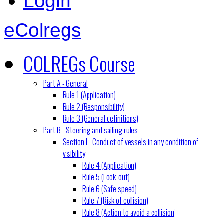
Login
eColregs
COLREGs Course
Part A - General
Rule 1 (Application)
Rule 2 (Responsibility)
Rule 3 (General definitions)
Part B - Steering and sailing rules
Section I - Conduct of vessels in any condition of
visibility
Rule 4 (Application)
Rule 5 (Look-out)
Rule 6 (Safe speed)
Rule 7 (Risk of collision)
Rule 8 (Action to avoid a collision)