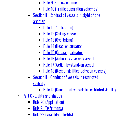
Rule 9 (Narrow channels)
Rule 10 (Traffic separation schemes)
Section II - Conduct of vessels in sight of one
another
Rule 11 (Application)
Rule 12 (Sailing vessels)
Rule 13 (Overtaking)
Rule 14 (Head-on situation)
Rule 15 (Crossing situation)
Rule 16 (Action by give-way vessel)
Rule 17 (Action by stand-on vessel)
Rule 18 (Responsibilities between vessels)
Section III - Conduct of vessels in restricted
visibility
Rule 19 (Conduct of vessels in restricted visibilit
Part C - Lights and shapes
Rule 20 (Application)
Rule 21 (Definitions)
Rule 22 (Visibility of lights)