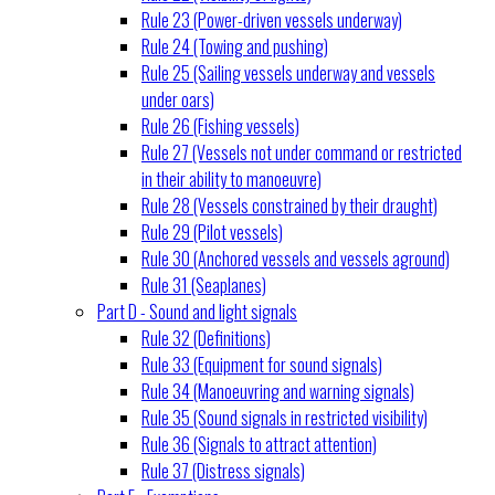
Rule 23 (Power-driven vessels underway)
Rule 24 (Towing and pushing)
Rule 25 (Sailing vessels underway and vessels
under oars)
Rule 26 (Fishing vessels)
Rule 27 (Vessels not under command or restricted
in their ability to manoeuvre)
Rule 28 (Vessels constrained by their draught)
Rule 29 (Pilot vessels)
Rule 30 (Anchored vessels and vessels aground)
Rule 31 (Seaplanes)
Part D - Sound and light signals
Rule 32 (Definitions)
Rule 33 (Equipment for sound signals)
Rule 34 (Manoeuvring and warning signals)
Rule 35 (Sound signals in restricted visibility)
Rule 36 (Signals to attract attention)
Rule 37 (Distress signals)