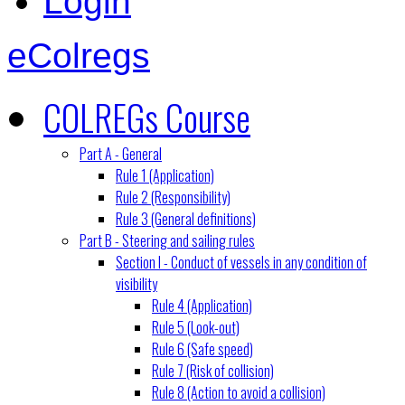
Login
eColregs
COLREGs Course
Part A - General
Rule 1 (Application)
Rule 2 (Responsibility)
Rule 3 (General definitions)
Part B - Steering and sailing rules
Section I - Conduct of vessels in any condition of
visibility
Rule 4 (Application)
Rule 5 (Look-out)
Rule 6 (Safe speed)
Rule 7 (Risk of collision)
Rule 8 (Action to avoid a collision)