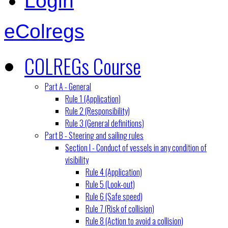
Login
eColregs
COLREGs Course
Part A - General
Rule 1 (Application)
Rule 2 (Responsibility)
Rule 3 (General definitions)
Part B - Steering and sailing rules
Section I - Conduct of vessels in any condition of
visibility
Rule 4 (Application)
Rule 5 (Look-out)
Rule 6 (Safe speed)
Rule 7 (Risk of collision)
Rule 8 (Action to avoid a collision)