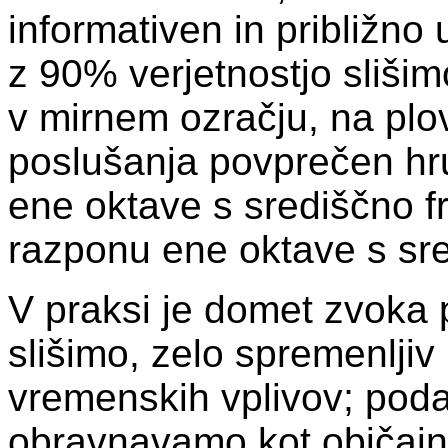
informativen in približno 
z 90% verjetnostjo slišim
v mirnem ozračju, na plov
poslušanja povprečen hr
ene oktave s središčno f
razponu ene oktave s sr
V praksi je domet zvoka 
slišimo, zelo spremenljiv 
vremenskih vplivov; poda
obravnavamo kot običajne