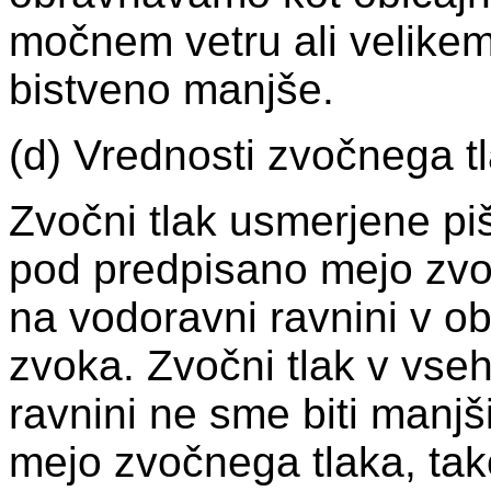
močnem vetru ali velike
bistveno manjše.
(d) Vrednosti zvočnega t
Zvočni tlak usmerjene pi
pod predpisano mejo zvoč
na vodoravni ravnini v ob
zvoka. Zvočni tlak v vse
ravnini ne sme biti manj
mejo zvočnega tlaka, ta