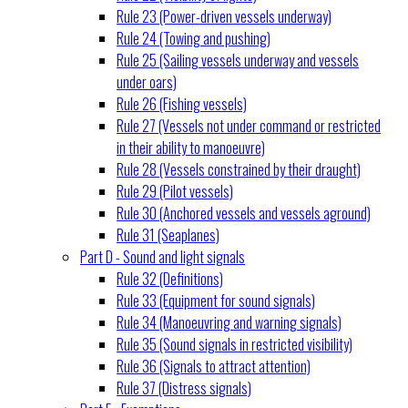
Rule 23 (Power-driven vessels underway)
Rule 24 (Towing and pushing)
Rule 25 (Sailing vessels underway and vessels
under oars)
Rule 26 (Fishing vessels)
Rule 27 (Vessels not under command or restricted
in their ability to manoeuvre)
Rule 28 (Vessels constrained by their draught)
Rule 29 (Pilot vessels)
Rule 30 (Anchored vessels and vessels aground)
Rule 31 (Seaplanes)
Part D - Sound and light signals
Rule 32 (Definitions)
Rule 33 (Equipment for sound signals)
Rule 34 (Manoeuvring and warning signals)
Rule 35 (Sound signals in restricted visibility)
Rule 36 (Signals to attract attention)
Rule 37 (Distress signals)