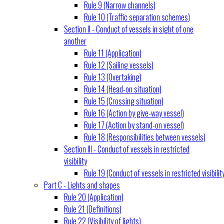
Rule 9 (Narrow channels)
Rule 10 (Traffic separation schemes)
Section II - Conduct of vessels in sight of one
another
Rule 11 (Application)
Rule 12 (Sailing vessels)
Rule 13 (Overtaking)
Rule 14 (Head-on situation)
Rule 15 (Crossing situation)
Rule 16 (Action by give-way vessel)
Rule 17 (Action by stand-on vessel)
Rule 18 (Responsibilities between vessels)
Section III - Conduct of vessels in restricted
visibility
Rule 19 (Conduct of vessels in restricted visibilit
Part C - Lights and shapes
Rule 20 (Application)
Rule 21 (Definitions)
Rule 22 (Visibility of lights)