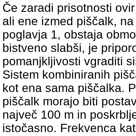
Če zaradi prisotnosti ovi
ali ene izmed piščalk, na
poglavja 1, obstaja območ
bistveno slabši, je pripor
pomanjkljivosti vgraditi 
Sistem kombiniranih pišč
kot ena sama piščalka. P
piščalk morajo biti posta
največ 100 m in poskrblj
istočasno. Frekvenca kat