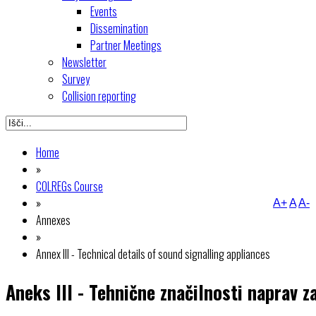
Events
Dissemination
Partner Meetings
Newsletter
Survey
Collision reporting
Home
»
COLREGs Course
»
A+
A
A-
Annexes
»
Annex III - Technical details of sound signalling appliances
Aneks III - Tehnične značilnosti naprav z