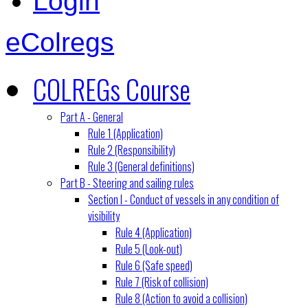
Login
eColregs
COLREGs Course
Part A - General
Rule 1 (Application)
Rule 2 (Responsibility)
Rule 3 (General definitions)
Part B - Steering and sailing rules
Section I - Conduct of vessels in any condition of
visibility
Rule 4 (Application)
Rule 5 (Look-out)
Rule 6 (Safe speed)
Rule 7 (Risk of collision)
Rule 8 (Action to avoid a collision)