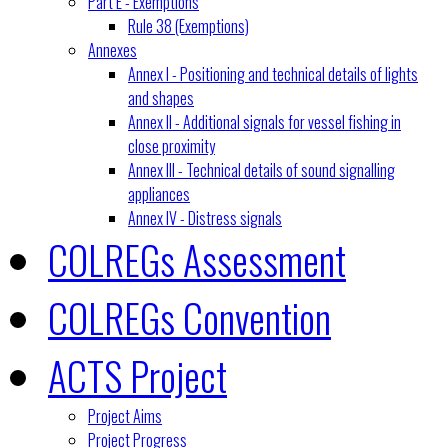
Part E - Exemptions
Rule 38 (Exemptions)
Annexes
Annex I - Positioning and technical details of lights
and shapes
Annex II - Additional signals for vessel fishing in
close proximity
Annex III - Technical details of sound signalling
appliances
Annex IV - Distress signals
COLREGs Assessment
COLREGs Convention
ACTS Project
Project Aims
Project Progress