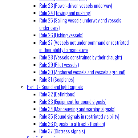
Rule 23 (Power-driven vessels underway)
Rule 24 (Towing and pushing)
Rule 25 (Sailing vessels underway and vessels
under oars)
Rule 26 (Fishing vessels)
Rule 27 (Vessels not under command or restricted
in their ability to manoeuvre)
Rule 28 (Vessels constrained by their draught)
Rule 29 (Pilot vessels)
Rule 30 (Anchored vessels and vessels aground)
Rule 31 (Seaplanes)
Part D - Sound and light signals
Rule 32 (Definitions)
Rule 33 (Equipment for sound signals)
Rule 34 (Manoeuvring and warning signals)
Rule 35 (Sound signals in restricted visibility)
Rule 36 (Signals to attract attention)
Rule 37 (Distress signals)