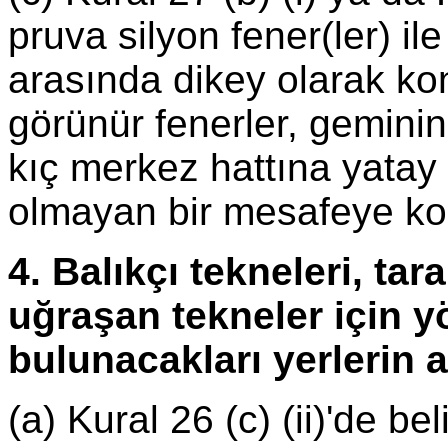
pruva silyon fener(ler) ile
arasında dikey olarak ko
görünür fenerler, gemini
kıç merkez hattına yatay
olmayan bir mesafeye kon
4. Balıkçı tekneleri, tar
uğraşan tekneler için y
bulunacakları yerlerin ay
(a) Kural 26 (c) (ii)'de bel