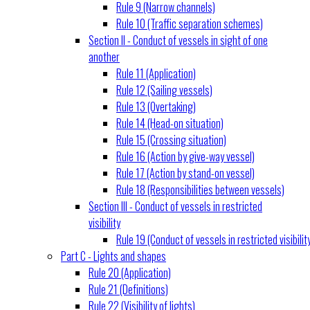
Rule 9 (Narrow channels)
Rule 10 (Traffic separation schemes)
Section II - Conduct of vessels in sight of one
another
Rule 11 (Application)
Rule 12 (Sailing vessels)
Rule 13 (Overtaking)
Rule 14 (Head-on situation)
Rule 15 (Crossing situation)
Rule 16 (Action by give-way vessel)
Rule 17 (Action by stand-on vessel)
Rule 18 (Responsibilities between vessels)
Section III - Conduct of vessels in restricted
visibility
Rule 19 (Conduct of vessels in restricted visibilit
Part C - Lights and shapes
Rule 20 (Application)
Rule 21 (Definitions)
Rule 22 (Visibility of lights)