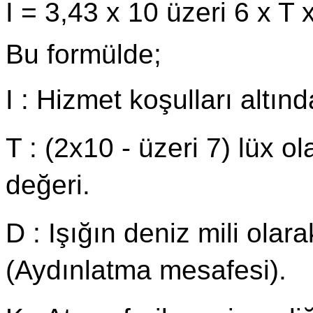
I = 3,43 x 10 üzeri 6 x T 
Bu formülde;
I : Hizmet koşulları altın
T : (2x10 - üzeri 7) lüx o
değeri.
D : Işığın deniz mili ola
(Aydınlatma mesafesi).