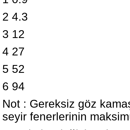
2 4.3
3 12
4 27
5 52
6 94
Not : Gereksiz göz kama
seyir fenerlerinin maksimu