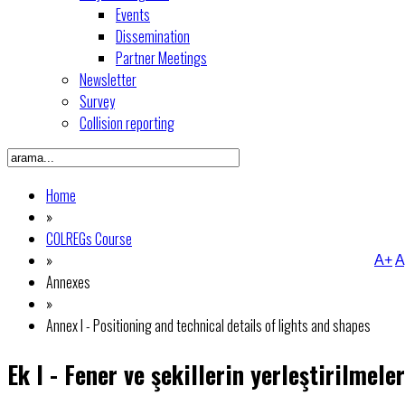
Events
Dissemination
Partner Meetings
Newsletter
Survey
Collision reporting
Home
»
COLREGs Course
»
A+
A
Annexes
»
Annex I - Positioning and technical details of lights and shapes
Ek I - Fener ve şekillerin yerleştirilmeler