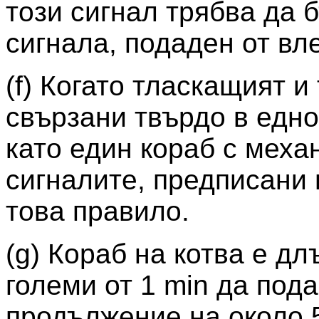
този сигнал трябва да 
сигнала, подаден от вл
(f) Когато тласкащият и
свързани твърдо в едно
като един кораб с меха
сигналите, предписани в
това правило.
(g) Кораб на котва е д
големи от 1 min да под
продължение на около 5