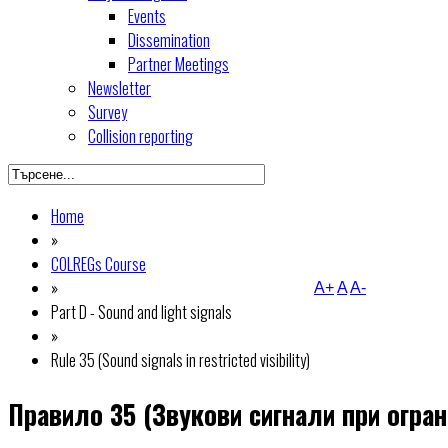
Events
Dissemination
Partner Meetings
Newsletter
Survey
Collision reporting
Home
»
COLREGs Course
»
A+
A
A-
Part D - Sound and light signals
»
Rule 35 (Sound signals in restricted visibility)
Правило 35 (Звукови сигнали при огра