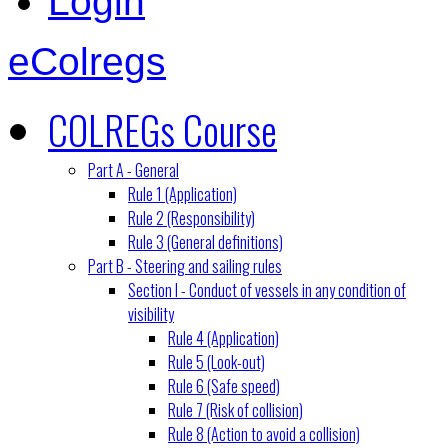
Login
eColregs
COLREGs Course
Part A - General
Rule 1 (Application)
Rule 2 (Responsibility)
Rule 3 (General definitions)
Part B - Steering and sailing rules
Section I - Conduct of vessels in any condition of
visibility
Rule 4 (Application)
Rule 5 (Look-out)
Rule 6 (Safe speed)
Rule 7 (Risk of collision)
Rule 8 (Action to avoid a collision)