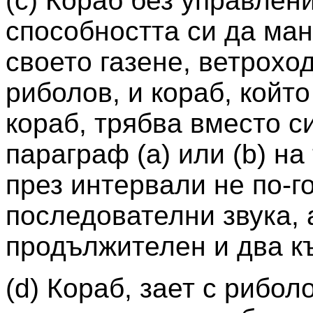
(c) Кораб без управлени
способността си да ман
своето газене, ветроход
риболов, и кораб, който
кораб, трябва вместо с
параграф (а) или (b) на
през интервали не по-г
последователни звука, 
продължителен и два къ
(d) Кораб, зает с риболо