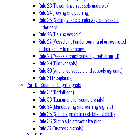
Rule 23 (Power-driven vessels underway)
Rule 24 (Towing and pushing)
Rule 25 (Sailing vessels underway and vessels
under oars)
Rule 26 (Fishing vessels)
Rule 27 (Vessels not under command or restricted
in their ability to manoeuvre)
Rule 28 (Vessels constrained by their draught)
Rule 29 (Pilot vessels)
Rule 30 (Anchored vessels and vessels aground)
Rule 31 (Seaplanes)
Part D - Sound and light signals
Rule 32 (Definitions)
Rule 33 (Equipment for sound signals)
Rule 34 (Manoeuvring and warning signals)
Rule 35 (Sound signals in restricted visibility)
Rule 36 (Signals to attract attention)
Rule 37 (Distress signals)