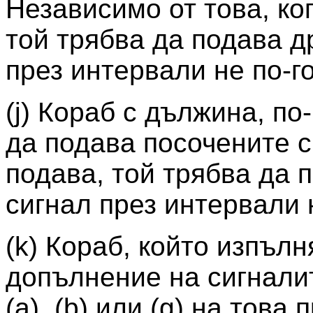
Независимо от това, ког
той трябва да подава д
през интервали не по-го
(j) Кораб с дължина, по
да подава посочените си
подава, той трябва да 
сигнал през интервали н
(k) Кораб, който изпъл
допълнение на сигнали
(а), (b) или (g) на тов