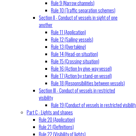
Rule 9 (Narrow channels)
Rule 10 (Traffic separation schemes)
Section II - Conduct of vessels in sight of one
another
Rule 11 (Application)
Rule 12 (Sailing vessels)
Rule 13 (Overtaking)
Rule 14 (Head-on situation)
Rule 15 (Crossing situation)
Rule 16 (Action by give-way vessel)
Rule 17 (Action by stand-on vessel)
Rule 18 (Responsibilities between vessels)
Section III - Conduct of vessels in restricted
visibility
Rule 19 (Conduct of vessels in restricted visibilit
Part C - Lights and shapes
Rule 20 (Application)
Rule 21 (Definitions)
Rule 22 (Visibility of lights)