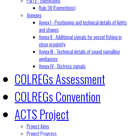
Part E - Exemptions
Rule 38 (Exemptions)
Annexes
Annex I - Positioning and technical details of lights
and shapes
Annex II - Additional signals for vessel fishing in
close proximity
Annex III - Technical details of sound signalling
appliances
Annex IV - Distress signals
COLREGs Assessment
COLREGs Convention
ACTS Project
Project Aims
Project Progress