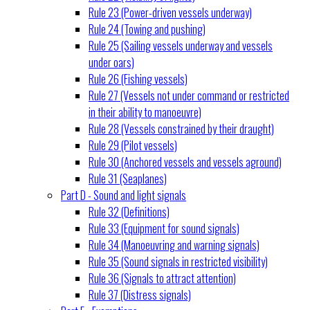
Rule 23 (Power-driven vessels underway)
Rule 24 (Towing and pushing)
Rule 25 (Sailing vessels underway and vessels
under oars)
Rule 26 (Fishing vessels)
Rule 27 (Vessels not under command or restricted
in their ability to manoeuvre)
Rule 28 (Vessels constrained by their draught)
Rule 29 (Pilot vessels)
Rule 30 (Anchored vessels and vessels aground)
Rule 31 (Seaplanes)
Part D - Sound and light signals
Rule 32 (Definitions)
Rule 33 (Equipment for sound signals)
Rule 34 (Manoeuvring and warning signals)
Rule 35 (Sound signals in restricted visibility)
Rule 36 (Signals to attract attention)
Rule 37 (Distress signals)