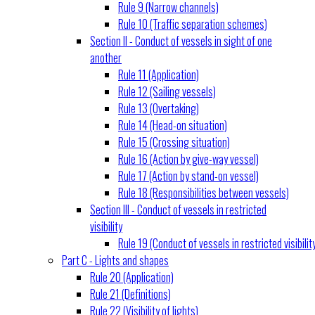
Rule 9 (Narrow channels)
Rule 10 (Traffic separation schemes)
Section II - Conduct of vessels in sight of one
another
Rule 11 (Application)
Rule 12 (Sailing vessels)
Rule 13 (Overtaking)
Rule 14 (Head-on situation)
Rule 15 (Crossing situation)
Rule 16 (Action by give-way vessel)
Rule 17 (Action by stand-on vessel)
Rule 18 (Responsibilities between vessels)
Section III - Conduct of vessels in restricted
visibility
Rule 19 (Conduct of vessels in restricted visibilit
Part C - Lights and shapes
Rule 20 (Application)
Rule 21 (Definitions)
Rule 22 (Visibility of lights)