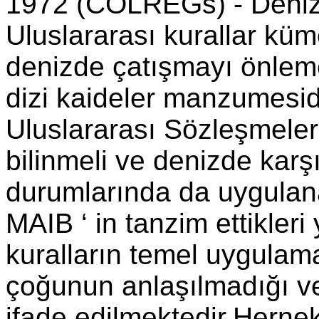
1972 (COLREGs) - Denizd
Uluslararası kurallar küm
denizde çatışmayı önleme
dizi kaideler manzumesid
Uluslararası Sözleşmelerd
bilinmeli ve denizde kar
durumlarında da uygulan
MAIB ‘ in tanzim ettikleri
kuralların temel uygulama
çoğunun anlaşılmadığı v
ifade edilmektedir.Hern