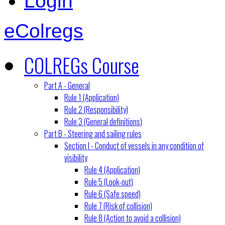
Login
eColregs
COLREGs Course
Part A - General
Rule 1 (Application)
Rule 2 (Responsibility)
Rule 3 (General definitions)
Part B - Steering and sailing rules
Section I - Conduct of vessels in any condition of
visibility
Rule 4 (Application)
Rule 5 (Look-out)
Rule 6 (Safe speed)
Rule 7 (Risk of collision)
Rule 8 (Action to avoid a collision)