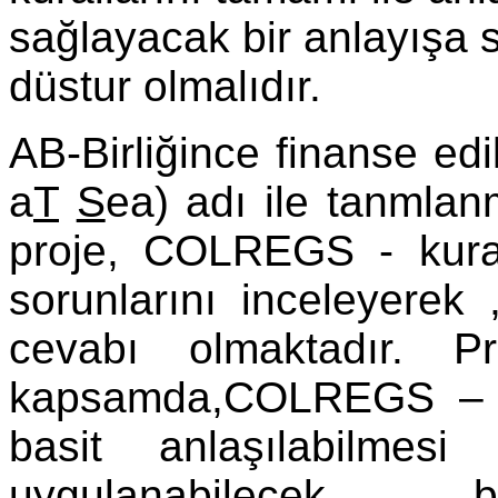
sağlayacak bir anlayışa 
düstur olmalıdır.
AB-Birliğince finanse edi
a
T
S
ea) adı ile tanmlanm
proje, COLREGS - kural
sorunlarını inceleyerek
cevabı olmaktadır. Pr
kapsamda,COLREGS – ka
basit anlaşılabilmesi
uygulanabilecek