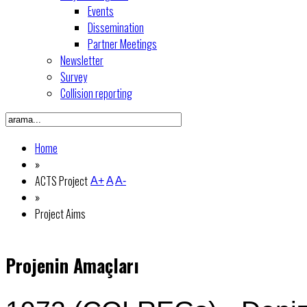
Events
Dissemination
Partner Meetings
Newsletter
Survey
Collision reporting
Home
»
ACTS Project
A+
A
A-
»
Project Aims
Projenin Amaçları