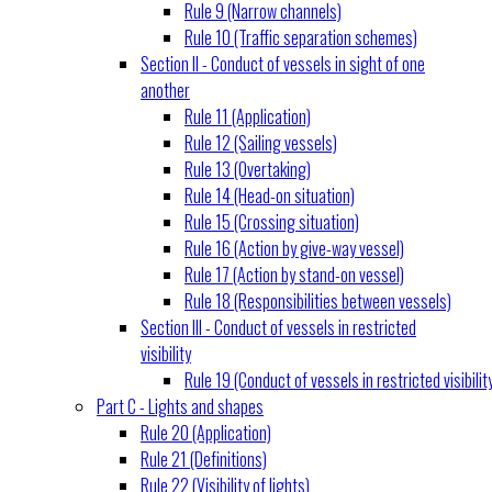
Rule 9 (Narrow channels)
Rule 10 (Traffic separation schemes)
Section II - Conduct of vessels in sight of one
another
Rule 11 (Application)
Rule 12 (Sailing vessels)
Rule 13 (Overtaking)
Rule 14 (Head-on situation)
Rule 15 (Crossing situation)
Rule 16 (Action by give-way vessel)
Rule 17 (Action by stand-on vessel)
Rule 18 (Responsibilities between vessels)
Section III - Conduct of vessels in restricted
visibility
Rule 19 (Conduct of vessels in restricted visibilit
Part C - Lights and shapes
Rule 20 (Application)
Rule 21 (Definitions)
Rule 22 (Visibility of lights)