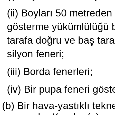
(ii) Boyları 50 metreden
gösterme yükümlülüğü b
tarafa doğru ve baş taraf
silyon feneri;
(iii) Borda fenerleri;
(iv) Bir pupa feneri göst
(b) Bir hava-yastıklı tekn