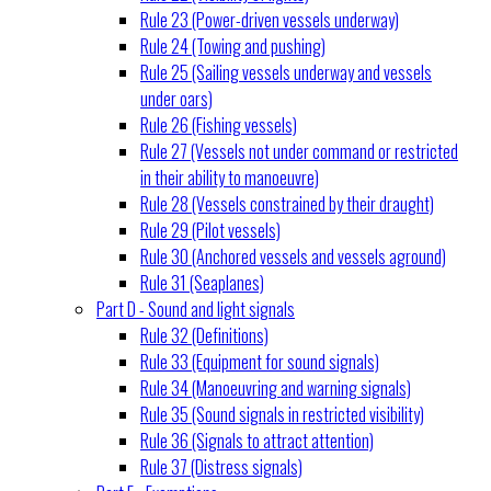
Rule 23 (Power-driven vessels underway)
Rule 24 (Towing and pushing)
Rule 25 (Sailing vessels underway and vessels
under oars)
Rule 26 (Fishing vessels)
Rule 27 (Vessels not under command or restricted
in their ability to manoeuvre)
Rule 28 (Vessels constrained by their draught)
Rule 29 (Pilot vessels)
Rule 30 (Anchored vessels and vessels aground)
Rule 31 (Seaplanes)
Part D - Sound and light signals
Rule 32 (Definitions)
Rule 33 (Equipment for sound signals)
Rule 34 (Manoeuvring and warning signals)
Rule 35 (Sound signals in restricted visibility)
Rule 36 (Signals to attract attention)
Rule 37 (Distress signals)