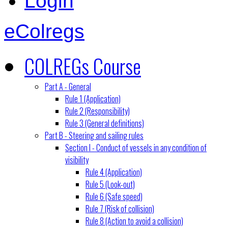
Login
eColregs
COLREGs Course
Part A - General
Rule 1 (Application)
Rule 2 (Responsibility)
Rule 3 (General definitions)
Part B - Steering and sailing rules
Section I - Conduct of vessels in any condition of
visibility
Rule 4 (Application)
Rule 5 (Look-out)
Rule 6 (Safe speed)
Rule 7 (Risk of collision)
Rule 8 (Action to avoid a collision)