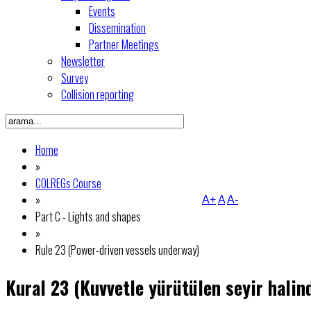
Events
Dissemination
Partner Meetings
Newsletter
Survey
Collision reporting
Home
»
COLREGs Course
»
A+
A
A-
Part C - Lights and shapes
»
Rule 23 (Power-driven vessels underway)
Kural 23 (Kuvvetle yürütülen seyir halin